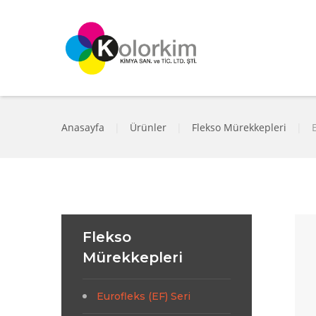
Anasayfa
|
Ürünler
|
Flekso Mürekkepleri
|
Flekso
Mürekkepleri
Eurofleks (EF) Seri