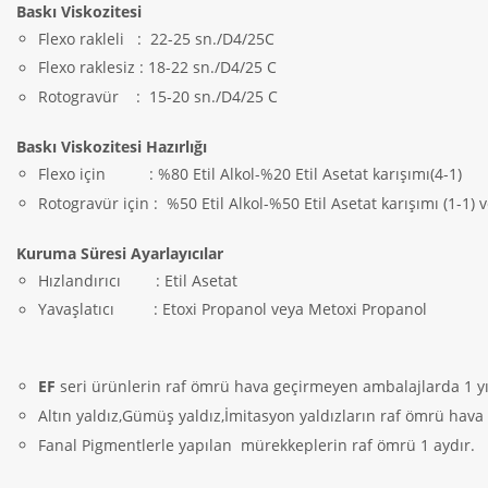
Baskı Viskozitesi
Flexo rakleli
:
22-25 sn./D4/25C
Flexo raklesiz : 18-22 sn./D4/25 C
Rotogravür
:
15-20 sn./D4/25 C
Baskı Viskozitesi Hazırlığı
Flexo için
: %80 Etil Alkol-%20 Etil Asetat karışımı(4-1)
Rotogravür için : %50 Etil Alkol-%50 Etil Asetat karışımı (1-1) v
Kuruma Süresi Ayarlayıcılar
Hızlandırıcı
: Etil Asetat
Yavaşlatıcı
: Etoxi Propanol veya Metoxi Propanol
EF
seri ürünlerin raf ömrü hava geçirmeyen ambalajlarda 1 yı
Altın yaldız,Gümüş yaldız,İmitasyon yaldızların raf ömrü hav
Fanal Pigmentlerle yapılan
mürekkeplerin raf ömrü 1 aydır.