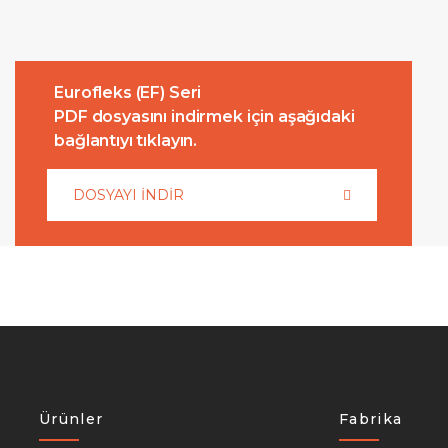
Eurofleks (EF) Seri
PDF dosyasını indirmek için aşağıdaki
bağlantıyı tıklayın.
DOSYAYI İNDİR
Ürünler
Fabrika