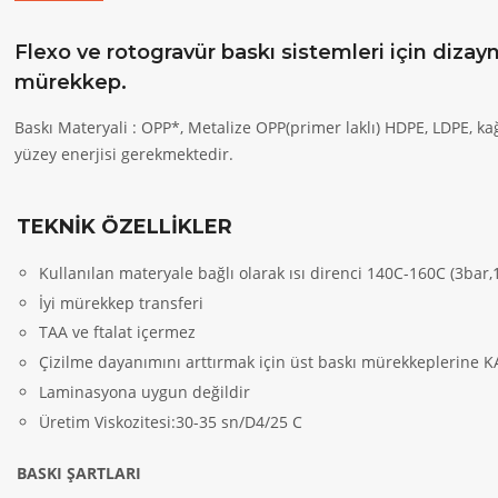
Flexo ve rotogravür baskı sistemleri için dizay
mürekkep.
Baskı Materyali : OPP*, Metalize OPP(primer laklı) HDPE, LDPE, k
yüzey enerjisi gerekmektedir.
TEKNİK ÖZELLİKLER
Kullanılan materyale bağlı olarak ısı direnci 140C-160C (3bar,
İyi mürekkep transferi
TAA ve ftalat içermez
Çizilme dayanımını arttırmak için üst baskı mürekkeplerine K
Laminasyona uygun değildir
Üretim Viskozitesi:30-35 sn/D4/25 C
BASKI ŞARTLARI